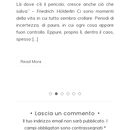
Là dove c’è il pericolo, cresce anche ciò che
Buo
era
salva.” – Friedrich Hölderlin Ci sono momenti
do .
della vita in cui tutto sembra crollare. Periodi di
 mia
incertezza, di paura, in cui ogni cosa appare
 il
R
fuori controllo. Eppure, proprio lì, dentro il caos,
spesso […]
Read More
Lascia un commento
Il tuo indirizzo email non sarà pubblicato.
I
campi obbligatori sono contrassegnati
*