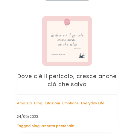
a
Dove c’è il pericolo, cresce anche
B
ciò che salva
Cita
Amicizia
Blog
Citazioni
Emotions
Everyday Life
04/
24/05/2023
La 
Tagged
blog
,
crescita personale
tut
rché