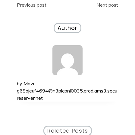
Navigazione
Previous post
Next post
articoli
Author
by
Mavi
g68ojeuf4694@n3plcpnl0035.prod.ams3.secu
reserver.net
Related Posts