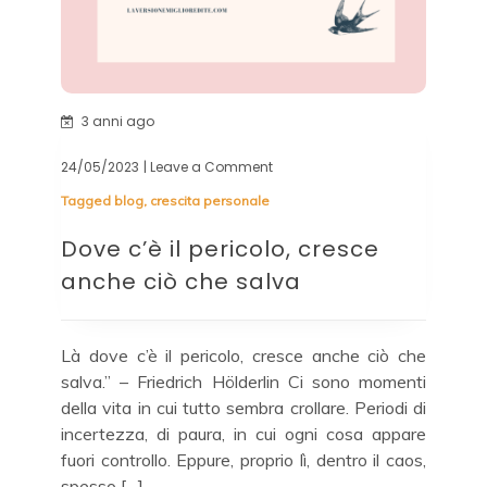
3 anni ago
24/05/2023
| Leave a Comment
on
Dove
Tagged
blog
,
crescita personale
c’è
il
Dove c’è il pericolo, cresce
pericolo,
cresce
anche ciò che salva
anche
ciò
che
salva
Là dove c’è il pericolo, cresce anche ciò che
salva.” – Friedrich Hölderlin Ci sono momenti
della vita in cui tutto sembra crollare. Periodi di
incertezza, di paura, in cui ogni cosa appare
fuori controllo. Eppure, proprio lì, dentro il caos,
spesso […]