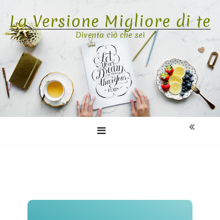
Skip
La Versione Migliore di te
to
content
Diventa ciò che sei