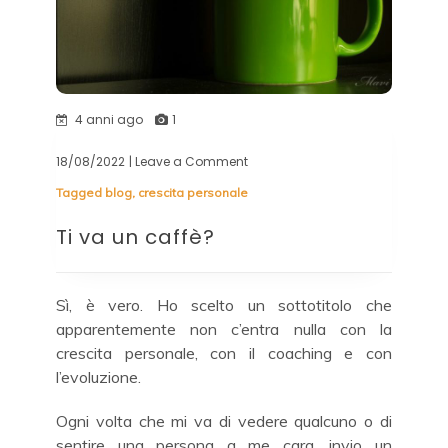
4 anni ago
1
18/08/2022
| Leave a Comment
on
Ti
Tagged
blog
,
crescita personale
va
un
Ti va un caffè?
caffè?
Sì, è vero. Ho scelto un sottotitolo che
apparentemente non c’entra nulla con la
crescita personale, con il coaching e con
l’evoluzione.
Ogni volta che mi va di vedere qualcuno o di
sentire una persona a me cara, invio un