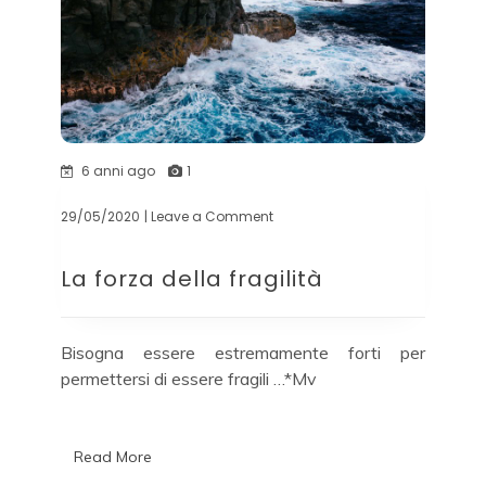
6 anni ago
1
29/05/2020
| Leave a Comment
on
La
forza
La forza della fragilità
della
fragilità
Bisogna essere estremamente forti per
permettersi di essere fragili …*Mv
Read More