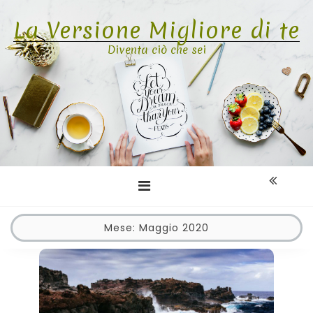
Skip
La Versione Migliore di te
to
content
Diventa ciò che sei
Mese:
Maggio 2020