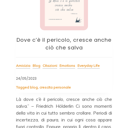
a
Dove c’è il pericolo, cresce anche
B
ciò che salva
Cita
Amicizia
Blog
Citazioni
Emotions
Everyday Life
04/
24/05/2023
La 
Tagged
blog
,
crescita personale
tut
rché
Là dove c’è il pericolo, cresce anche ciò che
Buo
era
salva.” – Friedrich Hölderlin Ci sono momenti
do .
della vita in cui tutto sembra crollare. Periodi di
 mia
incertezza, di paura, in cui ogni cosa appare
 il
R
fuori controllo. Eppure, proprio lì, dentro il caos,