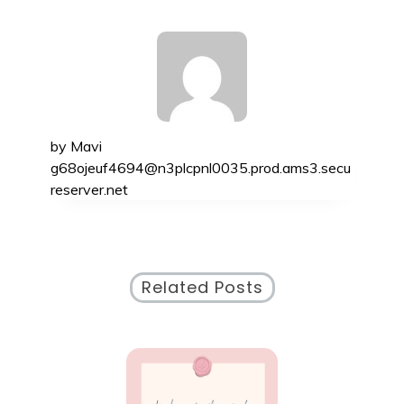
by
Mavi
g68ojeuf4694@n3plcpnl0035.prod.ams3.secu
reserver.net
Related Posts