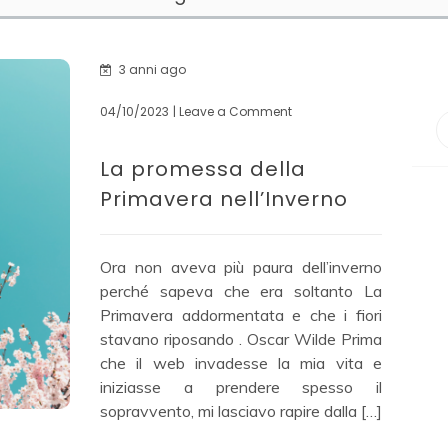
3 anni ago
04/10/2023
| Leave a Comment
on
La
promessa
La promessa della
della
Primavera
Primavera nell’Inverno
nell’Inverno
Ora non aveva più paura dell’inverno
perché sapeva che era soltanto La
Primavera addormentata e che i fiori
stavano riposando . Oscar Wilde Prima
che il web invadesse la mia vita e
iniziasse a prendere spesso il
sopravvento, mi lasciavo rapire dalla […]