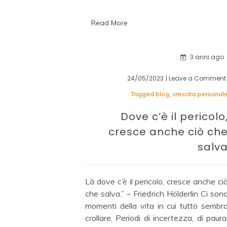
Read More
3 anni ago
24/05/2023
| Leave a Comment
Tagged
blog
,
crescita personal
Dove c’è il pericolo
cresce anche ciò ch
salv
Là dove c’è il pericolo, cresce anche ci
che salva.” – Friedrich Hölderlin Ci son
momenti della vita in cui tutto sembr
crollare. Periodi di incertezza, di paura