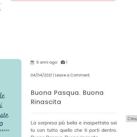
.
o
5 anni ago
1
04/04/2021
| Leave a Comment
on
Buona
Pasqua.
Buona Pasqua. Buona
Buona
Rinascita
Rinascita
Cate
La sorpresa più bella e inaspettata sei
tu con tutto quello che ti porti dentro.