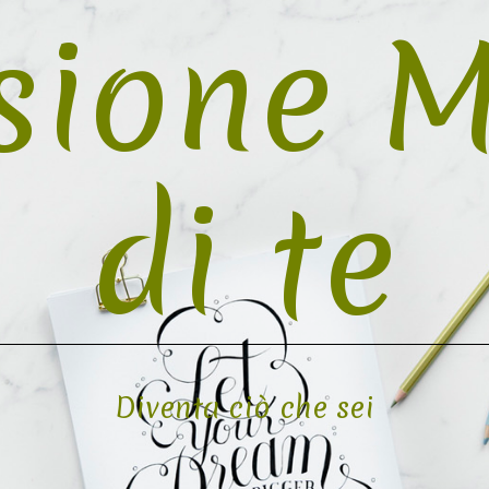
sione M
di te
Diventa ciò che sei