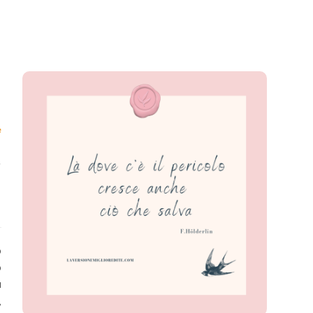
on
Dove
e
c’è
il
,
pericolo,
cresce
e
anche
ciò
a
che
salva
ò
o
a
,