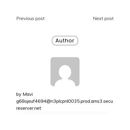
Navigazione
Previous post
Next post
articoli
Author
by
Mavi
g68ojeuf4694@n3plcpnl0035.prod.ams3.secu
reserver.net