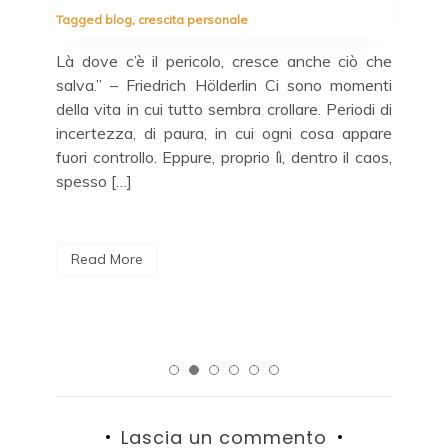
La 
Tagged
blog
,
crescita personale
tut
rché
Là dove c’è il pericolo, cresce anche ciò che
Buo
era
salva.” – Friedrich Hölderlin Ci sono momenti
do .
della vita in cui tutto sembra crollare. Periodi di
 mia
incertezza, di paura, in cui ogni cosa appare
 il
R
fuori controllo. Eppure, proprio lì, dentro il caos,
spesso […]
Read More
Lascia un commento