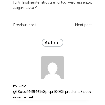
farti finalmente ritrovare la tua vera essenza.
Auguri. Mv©️💚
Navigazione
Previous post
Next post
articoli
Author
by
Mavi
g68ojeuf4694@n3plcpnl0035.prod.ams3.secu
reserver.net