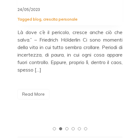
04/
24/05/2023
La 
Tagged
blog
,
crescita personale
tut
rché
Là dove c’è il pericolo, cresce anche ciò che
Buo
era
salva.” – Friedrich Hölderlin Ci sono momenti
do .
della vita in cui tutto sembra crollare. Periodi di
 mia
incertezza, di paura, in cui ogni cosa appare
 il
R
fuori controllo. Eppure, proprio lì, dentro il caos,
spesso […]
Read More