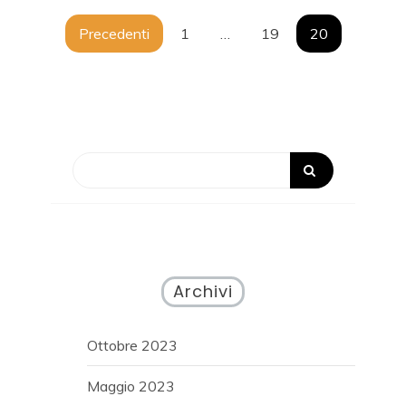
Paginazione
Precedenti
1
…
19
20
degli
articoli
Archivi
Ottobre 2023
Maggio 2023