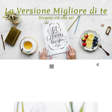
Skip
La Versione Migliore di te
to
content
Diventa ciò che sei